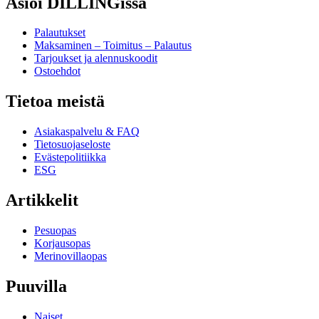
Asioi DILLINGissä
Palautukset
Maksaminen – Toimitus – Palautus
Tarjoukset ja alennuskoodit
Ostoehdot
Tietoa meistä
Asiakaspalvelu & FAQ
Tietosuojaseloste
Evästepolitiikka
ESG
Artikkelit
Pesuopas
Korjausopas
Merinovillaopas
Puuvilla
Naiset