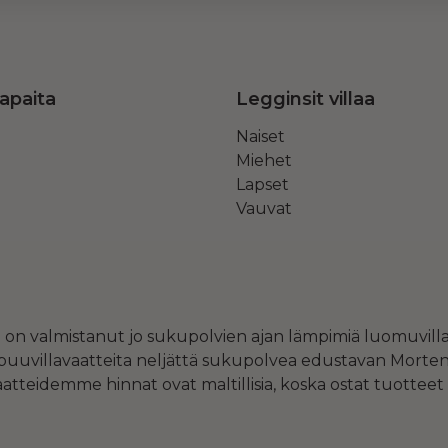
lapaita
Legginsit villaa
Naiset
Miehet
Lapset
Vauvat
a on valmistanut jo sukupolvien ajan lämpimiä luomuvill
 puuvillavaatteita neljättä sukupolvea edustavan Morten 
atteidemme hinnat ovat maltillisia, koska ostat tuotteet 