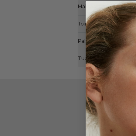
Maksaminen
Toimitus
Palautusoikeus
Tuotteiden vaihtamine
Kun tilaat uu