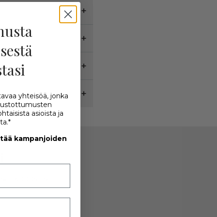
nusta
sestä
stasi
tavaa yhteisöä, jonka
utustottumusten
taisista asioista ja
a.*
ttää kampanjoiden
i
sähköpostiisi.