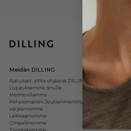
Meidän DILLING
Asioi DIL
Ajatukset, jotka ohjaavat DILLINGiä
Palautuks
Lupauksemme sinulle
Maksaminen
Merinovillamme
Tarjoukset
Pohjoismainen Joutsenmerkitty
Ostoehdot
värjäämömme
Leikkaamomme
Ompelimomme
Työntekijämme