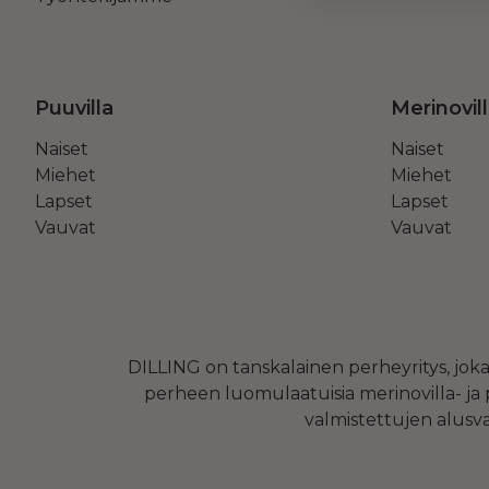
Puuvilla
Merinovil
Naiset
Naiset
Miehet
Miehet
Lapset
Lapset
Vauvat
Vauvat
DILLING on tanskalainen perheyritys, jok
perheen luomulaatuisia merinovilla- ja
valmistettujen alusva