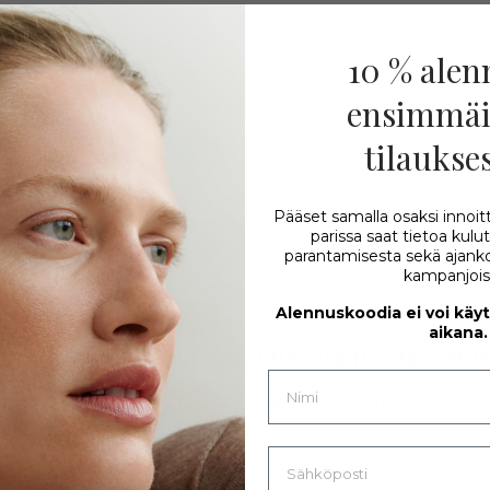
10 % alen
ensimmäi
tilaukse
n
Pääset samalla osaksi innoit
parissa saat tietoa kul
parantamisesta sekä ajankoh
kampanjoist
Alennuskoodia ei voi käy
aikana.
10 % alennusta ensimmäisestä tilauksestas
tiskirjeemme. Samalla saat tietoa ja inspiraatiota suoraan 