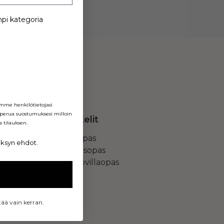
mpi kategoria
lemme henkilötietojasi
 perua suostumuksesi milloin
Artikkelit
 tilauksen.
Pesuopas
äksyn ehdot.
Korjausopas
Merinovillaopas
tää vain kerran.