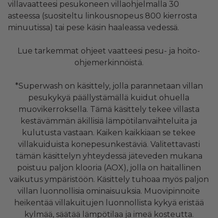
villavaatteesi pesukoneen villaohjelmalla 30
asteessa (suositeltu linkousnopeus 800 kierrosta
minuutissa) tai pese käsin haaleassa vedessä.
Lue tarkemmat ohjeet vaatteesi pesu- ja hoito-
ohjemerkinnöistä.
*Superwash on käsittely, jolla parannetaan villan
pesukykyä päällystämällä kuidut ohuella
muovikerroksella. Tämä käsittely tekee villasta
kestävämmän äkillisiä lämpötilanvaihteluita ja
kulutusta vastaan. Kaiken kaikkiaan se tekee
villakuiduista konepesunkestäviä. Valitettavasti
tämän käsittelyn yhteydessä jäteveden mukana
poistuu paljon klooria (AOX), jolla on haitallinen
vaikutus ympäristöön. Käsittely tuhoaa myös paljon
villan luonnollisia ominaisuuksia. Muovipinnoite
heikentää villakuitujen luonnollista kykyä eristää
kylmää, säätää lämpötilaa ja imeä kosteutta.