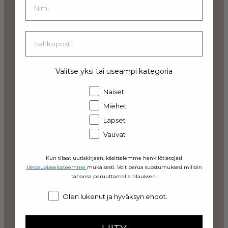
Valitse yksi tai useampi kategoria
Älä liota villavaatteita
Naiset
Miehet
Jos peset villavaatteet käsin, älä jätä niitä
likoamaan, koska tämä vahingoittaa villakuituja.
Lapset
Huuhtele puhtaalla vedellä, älä väännä niitä
Vauvat
kuivaksi vaan painele vesi hellästi pois. Ripusta tai
levitä ne kuivumaan kuivaustelineeseen.
Kun tilaat uutiskirjeen, käsittelemme henkilötietojasi
tietosuojaselosteemme
mukaisesti. Voit perua suostumuksesi milloin
tahansa peruuttamalla tilauksen.
Consent
Olen lukenut ja hyväksyn ehdot.