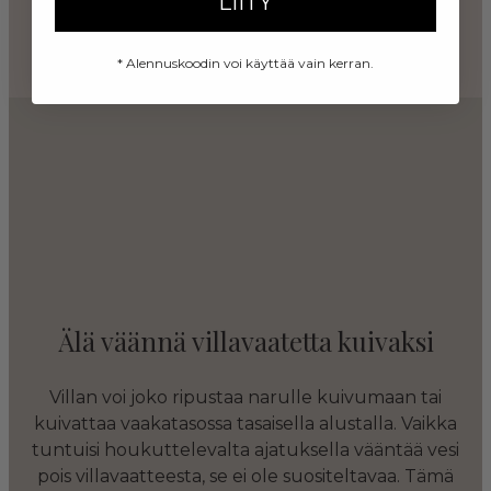
LIITY
* Alennuskoodin voi käyttää vain kerran.
Älä väännä villavaatetta kuivaksi
Villan voi joko ripustaa narulle kuivumaan tai
kuivattaa vaakatasossa tasaisella alustalla. Vaikka
tuntuisi houkuttelevalta ajatuksella vääntää vesi
pois villavaatteesta, se ei ole suositeltavaa. Tämä