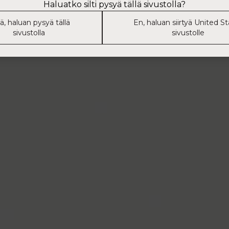
Haluatko silti pysyä tällä sivustolla?
lä, haluan pysyä tällä
En, haluan siirtyä United S
sivustolla
sivustolle