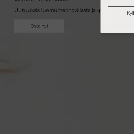
Uutuuksia luomumerinovillasta ja -puuvillasta
Kyl
Osta nyt