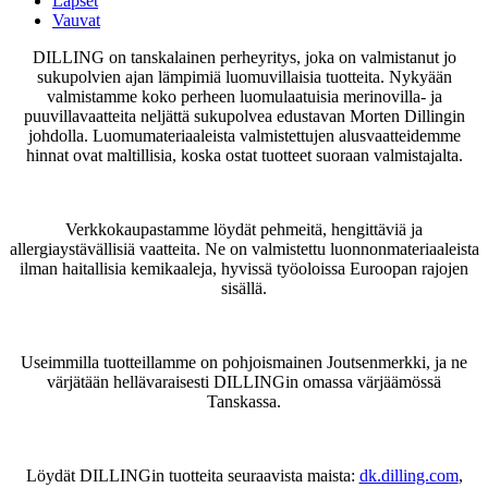
Lapset
Vauvat
DILLING on tanskalainen perheyritys, joka on valmistanut jo
sukupolvien ajan lämpimiä luomuvillaisia tuotteita. Nykyään
valmistamme koko perheen luomulaatuisia merinovilla- ja
puuvillavaatteita neljättä sukupolvea edustavan Morten Dillingin
johdolla. Luomumateriaaleista valmistettujen alusvaatteidemme
hinnat ovat maltillisia, koska ostat tuotteet suoraan valmistajalta.
Verkkokaupastamme löydät pehmeitä, hengittäviä ja
allergiaystävällisiä vaatteita. Ne on valmistettu luonnonmateriaaleista
ilman haitallisia kemikaaleja, hyvissä työoloissa Euroopan rajojen
sisällä.
Useimmilla tuotteillamme on pohjoismainen Joutsenmerkki, ja ne
värjätään hellävaraisesti DILLINGin omassa värjäämössä
Tanskassa.
Löydät DILLINGin tuotteita seuraavista maista:
dk.dilling.com
,