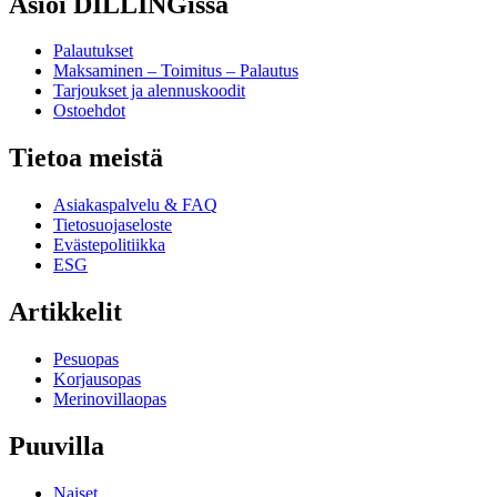
Asioi DILLINGissä
Palautukset
Maksaminen – Toimitus – Palautus
Tarjoukset ja alennuskoodit
Ostoehdot
Tietoa meistä
Asiakaspalvelu & FAQ
Tietosuojaseloste
Evästepolitiikka
ESG
Artikkelit
Pesuopas
Korjausopas
Merinovillaopas
Puuvilla
Naiset