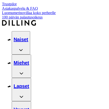
Trustpilot
Asiakaspalvelu & FAQ
Luomumerinovillaa koko perheelle
100 päivän palautusoikeus
Naiset
Miehet
Lapset